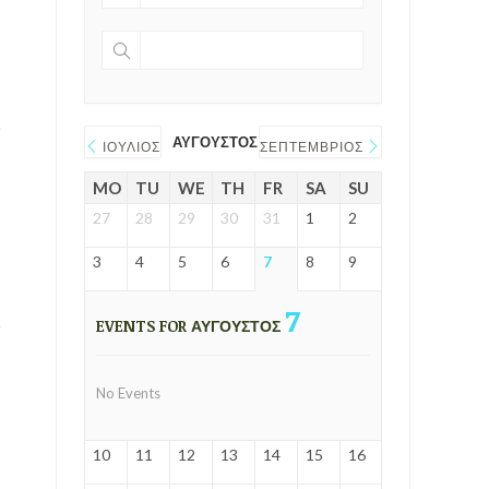
ΑΎΓΟΥΣΤΟΣ 2026
ΙΟΎΛΙΟΣ
ΣΕΠΤΈΜΒΡΙΟΣ
MO
TU
WE
TH
FR
SA
SU
27
28
29
30
31
1
2
3
4
5
6
7
8
9
7
EVENTS FOR ΑΎΓΟΥΣΤΟΣ
No Events
10
11
12
13
14
15
16