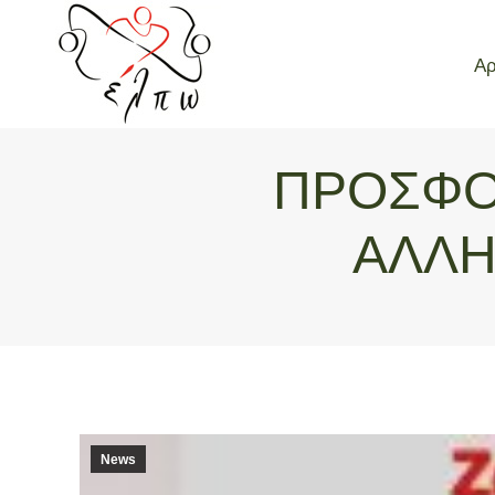
Αρ
Αρ
ΠΡΟΣΦΟΡ
ΑΛΛΗ
News