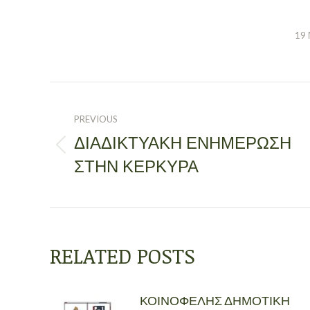
19 
POST
NAVIGATION
PREVIOUS
ΔΙΑΔΙΚΤΥΑΚΉ ΕΝΗΜΈΡΩΣΗ
Previous
ΣΤΗΝ ΚΈΡΚΥΡΑ
post:
RELATED POSTS
ΚΟΙΝΟΦΕΛΗΣ ΔΗΜΟΤΙΚΗ