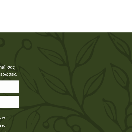
mail σας
μερώσεις.
ρμα
 το