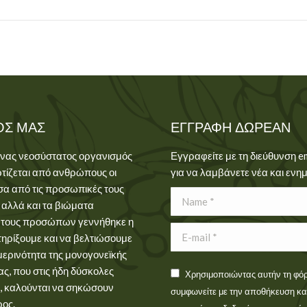
ΌΣ ΜΑΣ
ΕΓΓΡΑΦΉ ΔΩΡΕΆΝ
ένας νεοσύστατος οργανισμός
Εγγραφείτε με τη διεύθυνση e
τίζεται από ανθρώπους οι
για να λαμβάνετε νέα και ενη
σα από τις προσωπικές τους
Name *
 αλλά και τα βιώματα
 τους προσώπων γεννήθηκε η
E-mail *
τηρίξουμε και να βελτιώσουμε
μερινότητα της μονογονεϊκής
ας, που στις ήδη δύσκολες
Χρησιμοποιώντας αυτήν τη φό
, καλούνται να σηκώσουν
συμφωνείτε με την αποθήκευση και
ρος.