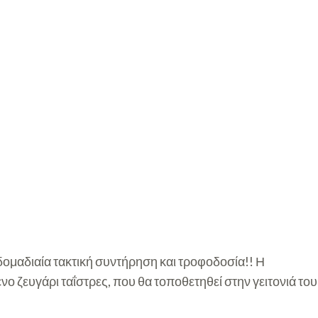
βδομαδιαία τακτική συντήρηση και τροφοδοσία!! Η
 ζευγάρι ταΐστρες, που θα τοποθετηθεί στην γειτονιά του