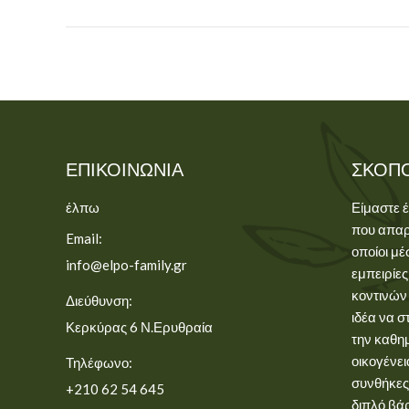
ΕΠΙΚΟΙΝΩΝΊΑ
ΣΚΟΠ
έλπω
Είμαστε 
που απαρ
Email:
οποίοι μέ
info@elpo-family.gr
εμπειρίες
κοντινών
Διεύθυνση:
ιδέα να σ
Κερκύρας 6 Ν.Ερυθραία
την καθη
οικογένει
Τηλέφωνο:
συνθήκες
+210 62 54 645
διπλό βά