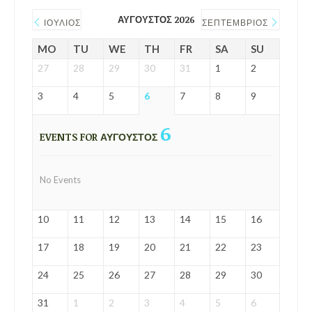
ΑΎΓΟΥΣΤΟΣ 2026
ΙΟΎΛΙΟΣ
ΣΕΠΤΈΜΒΡΙΟΣ
MO
TU
WE
TH
FR
SA
SU
27
28
29
30
31
1
2
3
4
5
6
7
8
9
6
EVENTS FOR ΑΎΓΟΥΣΤΟΣ
No Events
10
11
12
13
14
15
16
17
18
19
20
21
22
23
24
25
26
27
28
29
30
31
1
2
3
4
5
6