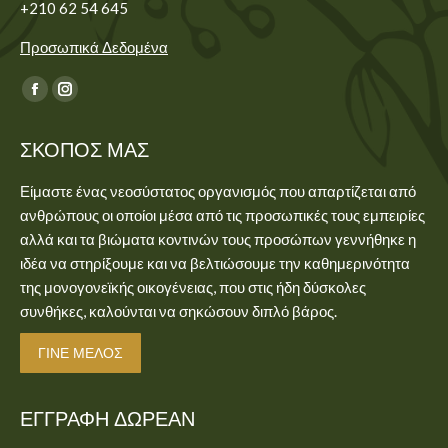
+210 62 54 645
Προσωπικά Δεδομένα
Find us on:
Facebook
Instagram
page
page
ΣΚΟΠΌΣ ΜΑΣ
opens
opens
in
in
Είμαστε ένας νεοσύστατος οργανισμός που απαρτίζεται από
new
new
ανθρώπους οι οποίοι μέσα από τις προσωπικές τους εμπειρίες
window
window
αλλά και τα βιώματα κοντινών τους προσώπων γεννήθηκε η
ιδέα να στηρίξουμε και να βελτιώσουμε την καθημερινότητα
της μονογονεϊκής οικογένειας, που στις ήδη δύσκολες
συνθήκες, καλούνται να σηκώσουν διπλό βάρος.
ΓΊΝΕ ΜΈΛΟΣ
ΕΓΓΡΑΦΉ ΔΩΡΕΆΝ