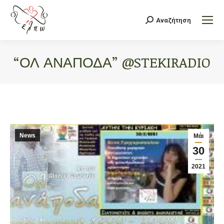
Αναζήτηση
Search:
“ΟΛ ΑΝΆΠΟΔΑ” @STEKIRADIO
You are here:
News
Μάι
30
2021