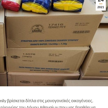
2021
ly βρίσκεται δίπλα στις μονογονεϊκές οικογένειες.
ληλεγγύης του Δήμου Αθηναίων που μας βοηθάει να