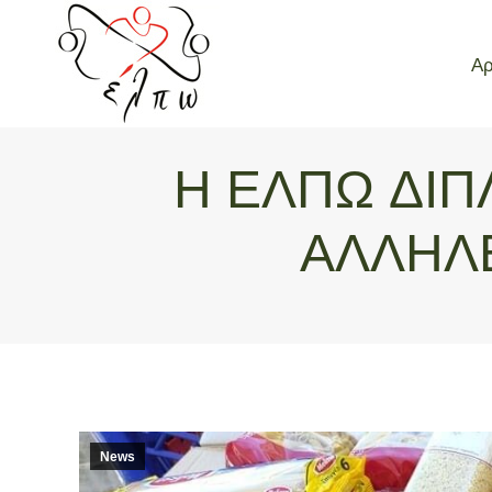
Αρ
Αρ
Η ΕΛΠΩ ΔΙΠ
ΑΛΛΗΛ
News