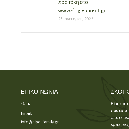
Χαριτάκη στο
www.singleparent.gr
25 Ιανουαρίου, 2022
ΕΠΙΚΟΙΝΩΝΊΑ
ΣΚΟΠ
έλπω
Είμαστε 
που απαρ
Email:
οποίοι μέ
info@elpo-family.gr
εμπειρίες