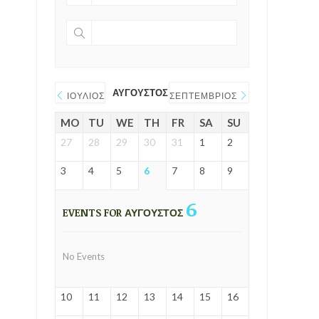
ΑΎΓΟΥΣΤΟΣ 2026
ΙΟΎΛΙΟΣ
ΣΕΠΤΈΜΒΡΙΟΣ
MO
TU
WE
TH
FR
SA
SU
27
28
29
30
31
1
2
3
4
5
6
7
8
9
6
EVENTS FOR ΑΎΓΟΥΣΤΟΣ
No Events
10
11
12
13
14
15
16