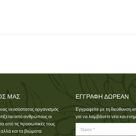
ΌΣ ΜΑΣ
ΕΓΓΡΑΦΉ ΔΩΡΕΆΝ
ένας νεοσύστατος οργανισμός
Εγγραφείτε με τη διεύθυνση e
τίζεται από ανθρώπους οι
για να λαμβάνετε νέα και ενη
σα από τις προσωπικές τους
Name *
 αλλά και τα βιώματα