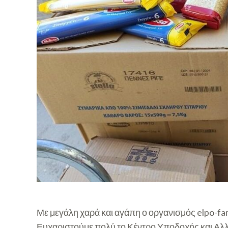
Με μεγάλη χαρά και αγάπη ο οργανισμός elpo-fami
Ευχαριστούμε πολύ το Κέντρο Υποδοχής και Αλ