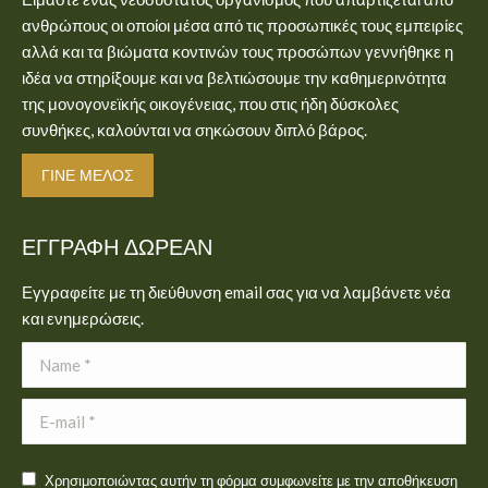
new
new
ανθρώπους οι οποίοι μέσα από τις προσωπικές τους εμπειρίες
window
window
αλλά και τα βιώματα κοντινών τους προσώπων γεννήθηκε η
ιδέα να στηρίξουμε και να βελτιώσουμε την καθημερινότητα
της μονογονεϊκής οικογένειας, που στις ήδη δύσκολες
συνθήκες, καλούνται να σηκώσουν διπλό βάρος.
ΓΊΝΕ ΜΈΛΟΣ
ΕΓΓΡΑΦΉ ΔΩΡΕΆΝ
Εγγραφείτε με τη διεύθυνση email σας για να λαμβάνετε νέα
και ενημερώσεις.
Name *
E-mail *
Χρησιμοποιώντας αυτήν τη φόρμα συμφωνείτε με την αποθήκευση