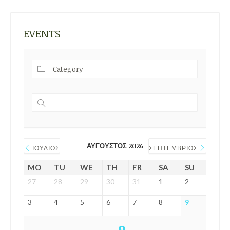
EVENTS
ΑΎΓΟΥΣΤΟΣ 2026
ΙΟΎΛΙΟΣ
ΣΕΠΤΈΜΒΡΙΟΣ
MO
TU
WE
TH
FR
SA
SU
27
28
29
30
31
1
2
3
4
5
6
7
8
9
9