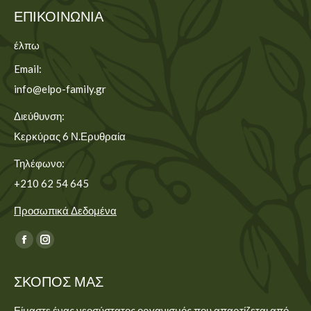
ΕΠΙΚΟΙΝΩΝΊΑ
έλπω
Email:
info@elpo-family.gr
Διεύθυνση:
Κερκύρας 6 Ν.Ερυθραία
Τηλέφωνο:
+210 62 54 645
Προσωπικά Δεδομένα
Find us on:
Facebook
Instagram
page
page
ΣΚΟΠΌΣ ΜΑΣ
opens
opens
in
in
Είμαστε ένας νεοσύστατος οργανισμός που απαρτίζεται από