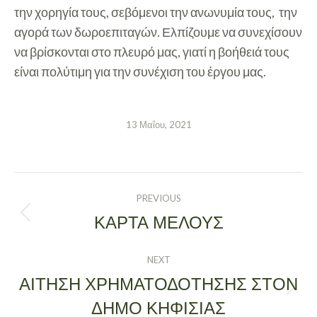
την χορηγία τους, σεβόμενοι την ανωνυμία τους, την
αγορά των δωροεπιταγών. Ελπίζουμε να συνεχίσουν
να βρίσκονται στο πλευρό μας, γιατί η βοήθειά τους
είναι πολύτιμη για την συνέχιση του έργου μας.
13 Μαΐου, 2021
POST
PREVIOUS
NAVIGATION
ΚΑΡΤΑ ΜΕΛΟΥΣ
Previous
post:
NEXT
ΑΙΤΗΣΗ ΧΡΗΜΑΤΟΔΟΤΗΣΗΣ ΣΤΟΝ
Next
ΔΗΜΟ ΚΗΦΙΣΙΑΣ
post: